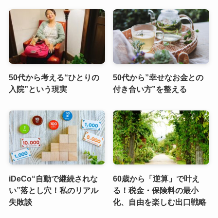
50代から考える“ひとりの
50代から”幸せなお金との
入院”という現実
付き合い方”を整える
iDeCo“自動で継続されな
60歳から「逆算」で叶え
い”落とし穴！私のリアル
る！税金・保険料の最小
失敗談
化、自由を楽しむ出口戦略