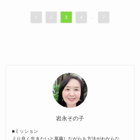
1
2
3
4
...
7
岩永その子
■ミッション
より良く生きたいと葛藤しながらも方法がわからな