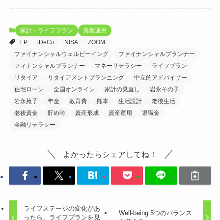
家計・ライフプラン
資産運用
FP
iDeCo
NISA
ZOOM
ファイナンシャルウェルビーイング
ファイナンシャルプランナー
フィナンシャルプランナー
マネーリテラシー
ライフプラン
リタイア
リタイアメントプランニング
中立的アドバイザー
住宅ローン
全国オンライン
家計の見直し
岩永その子
岩永苑子
年金
教育費
熊本
生活設計
老後生活
老後資金
貯め時
資産形成
資産運用
退職金
金融リテラシー
よかったらシェアしてね！
ライフステージの変化があ
Well-being 5つのバランス
ったら、ライフプランを見